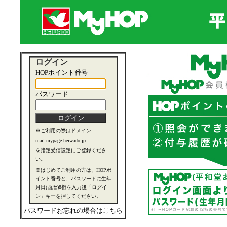
ログイン
HOPポイント番号
パスワード
※ご利用の際はドメイン
mail-mypage.heiwado.jp
を指定受信設定にご登録くださ
い。
※はじめてご利用の方は、HOPポ
イント番号と、パスワードに生年
月日(西暦)8桁を入力後「ログイ
ン」キーを押してください。
パスワードお忘れの場合はこちら